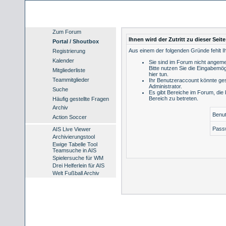
Zum Forum
Ihnen wird der Zutritt zu dieser Seit
Portal / Shoutbox
Aus einem der folgenden Gründe fehlt Ih
Registrierung
Kalender
Sie sind im Forum nicht angeme
Bitte nutzen Sie die Eingabemög
Mitgliederliste
hier tun
.
Teammitglieder
Ihr Benutzeraccount könnte ges
Administrator.
Suche
Es gibt Bereiche im Forum, die
Bereich zu betreten.
Häufig gestellte Fragen
Archiv
Benu
Action Soccer
Pass
AIS Live Viewer
Archivierungstool
Ewige Tabelle Tool
Teamsuche in AIS
Spielersuche für WM
Drei Helferlein für AIS
Welt Fußball Archiv