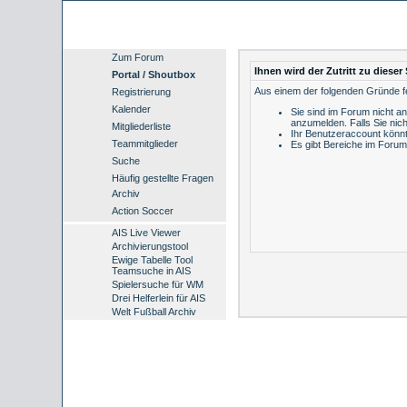
Zum Forum
Ihnen wird der Zutritt zu dieser 
Portal / Shoutbox
Aus einem der folgenden Gründe feh
Registrierung
Kalender
Sie sind im Forum nicht a
anzumelden.
Falls Sie nich
Mitgliederliste
Ihr Benutzeraccount könnt
Teammitglieder
Es gibt Bereiche im Forum
Suche
Häufig gestellte Fragen
Archiv
Action Soccer
AIS Live Viewer
Archivierungstool
Ewige Tabelle Tool
Teamsuche in AIS
Spielersuche für WM
Drei Helferlein für AIS
Welt Fußball Archiv