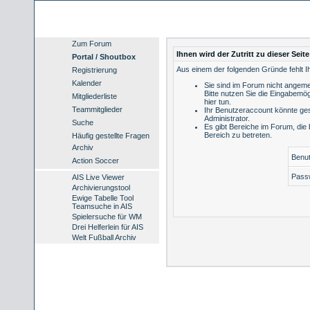
Zum Forum
Ihnen wird der Zutritt zu dieser Seit
Portal / Shoutbox
Aus einem der folgenden Gründe fehlt Ih
Registrierung
Kalender
Sie sind im Forum nicht angeme
Bitte nutzen Sie die Eingabemög
Mitgliederliste
hier tun
.
Teammitglieder
Ihr Benutzeraccount könnte ges
Administrator.
Suche
Es gibt Bereiche im Forum, die
Bereich zu betreten.
Häufig gestellte Fragen
Archiv
Benu
Action Soccer
Pass
AIS Live Viewer
Archivierungstool
Ewige Tabelle Tool
Teamsuche in AIS
Spielersuche für WM
Drei Helferlein für AIS
Welt Fußball Archiv