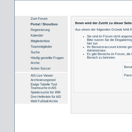
Zum Forum
Ihnen wird der Zutritt zu dieser Seit
Portal / Shoutbox
Aus einem der folgenden Gründe fehlt Ih
Registrierung
Kalender
Sie sind im Forum nicht angeme
Bitte nutzen Sie die Eingabemög
Mitgliederliste
hier tun
.
Teammitglieder
Ihr Benutzeraccount könnte ges
Administrator.
Suche
Es gibt Bereiche im Forum, die
Bereich zu betreten.
Häufig gestellte Fragen
Archiv
Benu
Action Soccer
Pass
AIS Live Viewer
Archivierungstool
Ewige Tabelle Tool
Teamsuche in AIS
Spielersuche für WM
Drei Helferlein für AIS
Welt Fußball Archiv