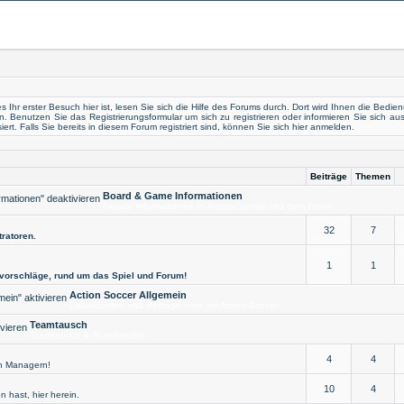
 Ihr erster Besuch hier ist, lesen Sie sich die
Hilfe des Forums
durch. Dort wird Ihnen die Bedien
en. Benutzen Sie das
Registrierungsformular
um sich zu registrieren oder
informieren
Sie sich aus
ert. Falls Sie bereits in diesem Forum registriert sind, können Sie sich
hier
anmelden.
Beiträge
Themen
Board & Game Informationen
Neuste Informationen zu Action-Soccer und dem Forum.
32
7
ratoren.
1
1
vorschläge, rund um das Spiel und Forum!
Action Soccer Allgemein
Diskussionen und Beiträge rund um Action-Soccer.
Teamtausch
Teamtausch & Teamhandel.
4
4
n Managern!
10
4
 hast, hier herein.