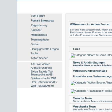
Zum Forum
Portal / Shoutbox
Willkommen im Action Soccer
Registrierung
Sie sind nicht angemeldet. Wenn dies
Kalender
Funktionen dieses Forums zu nutz
Mitgliederliste
sich das Forum aus, das Sie interessi
Teammitglieder
Suche
Häufig gestellte Fragen
Foren
Archiv
Action Soccer
News & Ankündigungen
AIS Live Viewer
Aktuelle News von den Administ
Archivierungstool
Verbesserungsvorschläge
Ewige Tabelle Tool
Teamsuche in AIS
Postet hier eure Verbesserungs
Spielersuche für WM
Drei Helferlein für AIS
Welt Fußball Archiv
Tausche Team
Tausche deine Teams mit andere
Verschenke Team
Wenn du ein Team zu verschenken