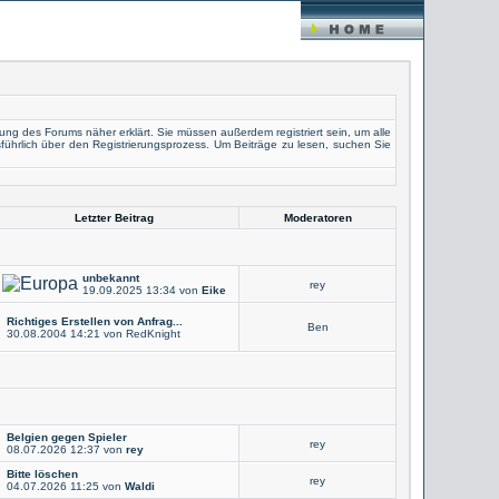
ung des Forums näher erklärt. Sie müssen außerdem registriert sein, um alle
führlich über den Registrierungsprozess. Um Beiträge zu lesen, suchen Sie
Letzter Beitrag
Moderatoren
unbekannt
rey
19.09.2025
13:34
von
Eike
Richtiges Erstellen von Anfrag...
Ben
30.08.2004
14:21
von RedKnight
Belgien gegen Spieler
rey
08.07.2026
12:37
von
rey
Bitte löschen
rey
04.07.2026
11:25
von
Waldi