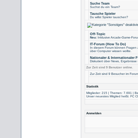
Suche Team
Suchst du ein Team?
Tausche Spieler
Du willst Spieler tauschen?
Off-Topic
Neu:
Inklusive Arcade-Game-Foru
IT-Forum (How To Do)
In diesem Forum können Fragen z
über Computer wissen wollte.
Nationaler & Internationaler 
Diskutiert über News, Ergebnisse 
Zur Zeit sind 9 Benutzer online.
Zur Zeit sind 9 Besucher im For
Statistik
Mitglieder: 215 | Themen: 7.691 | Be
Unser neuestes Mitglied heißt:
FC C
Anmelden