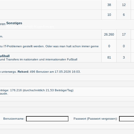
38
12
10
6
Sonstiges
Beiträge außerhalb Action-Soccers.
26.260
17
m.
0
0
u IT-Problemen gestellt werden. Oder was man halt schon immer gerne
Fußball
81
3
und Transfers im nationalen und internationalen Fußball
um unterwegs.
Rekord:
496 Benutzer am 17.05.2026
16:03
.
iträge: 176.216 (durchschnittlich 21,53 Beiträge/Tag)
laude
.
Benutzername:
Passwort (
Passwort vergessen
):