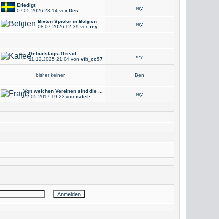
Erledigt
rey
07.05.2026
23:14
von
Des
Bieten Spieler in Belgien
rey
08.07.2026
12:39
von
rey
Geburtstags-Thread
rey
11.12.2025
21:04
von
vfb_cc97
bisher keiner
Ben
Von welchen Vereinen sind die ...
rey
22.05.2017
19:23
von
catete