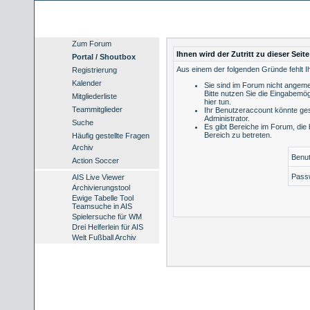
Zum Forum
Ihnen wird der Zutritt zu dieser Seit
Portal / Shoutbox
Aus einem der folgenden Gründe fehlt Ih
Registrierung
Kalender
Sie sind im Forum nicht angeme
Bitte nutzen Sie die Eingabemög
Mitgliederliste
hier tun
.
Teammitglieder
Ihr Benutzeraccount könnte ges
Administrator.
Suche
Es gibt Bereiche im Forum, die
Bereich zu betreten.
Häufig gestellte Fragen
Archiv
Benu
Action Soccer
Pass
AIS Live Viewer
Archivierungstool
Ewige Tabelle Tool
Teamsuche in AIS
Spielersuche für WM
Drei Helferlein für AIS
Welt Fußball Archiv