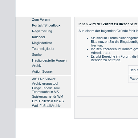
Zum Forum
Ihnen wird der Zutritt zu dieser Seit
Portal / Shoutbox
Aus einem der folgenden Gründe fehlt Ih
Registrierung
Kalender
Sie sind im Forum nicht angeme
Bitte nutzen Sie die Eingabemög
Mitgliederliste
hier tun
.
Teammitglieder
Ihr Benutzeraccount könnte ges
Administrator.
Suche
Es gibt Bereiche im Forum, die
Bereich zu betreten.
Häufig gestellte Fragen
Archiv
Benu
Action Soccer
Pass
AIS Live Viewer
Archivierungstool
Ewige Tabelle Tool
Teamsuche in AIS
Spielersuche für WM
Drei Helferlein für AIS
Welt Fußball Archiv