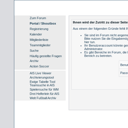
Zum Forum
Ihnen wird der Zutritt zu dieser Seit
Portal / Shoutbox
Aus einem der folgenden Gründe fehlt Ih
Registrierung
Kalender
Sie sind im Forum nicht angeme
Bitte nutzen Sie die Eingabemög
Mitgliederliste
hier tun
.
Teammitglieder
Ihr Benutzeraccount könnte ges
Administrator.
Suche
Es gibt Bereiche im Forum, die
Bereich zu betreten.
Häufig gestellte Fragen
Archiv
Benu
Action Soccer
Pass
AIS Live Viewer
Archivierungstool
Ewige Tabelle Tool
Teamsuche in AIS
Spielersuche für WM
Drei Helferlein für AIS
Welt Fußball Archiv