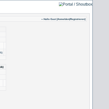
» Hallo Gast [
Anmelden
|
Registrieren
]
N)
ik)