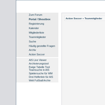
Zum Forum
Action Soccer
» Teammitglieder
Portal / Shoutbox
Registrierung
Kalender
Mitgliederliste
Teammitglieder
Suche
Häufig gestellte Fragen
Archiv
Action Soccer
AIS Live Viewer
Archivierungstool
Ewige Tabelle Tool
Teamsuche in AIS
Spielersuche für WM
Drei Helferlein für AIS
Welt Fußball Archiv