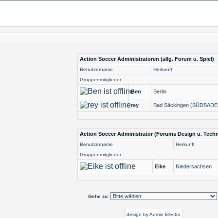
Action Soccer Administratoren (allg. Forum u. Spiel)
Benutzername
Herkunft
Gruppenmitglieder
Ben
Berlin
rey
Bad Säckingen (SÜDBADE
Action Soccer Administrator (Forums Design u. Techn
Benutzername
Herkunft
Gruppenmitglieder
Eike
Niedersachsen
Gehe zu:
design by Admin Electro