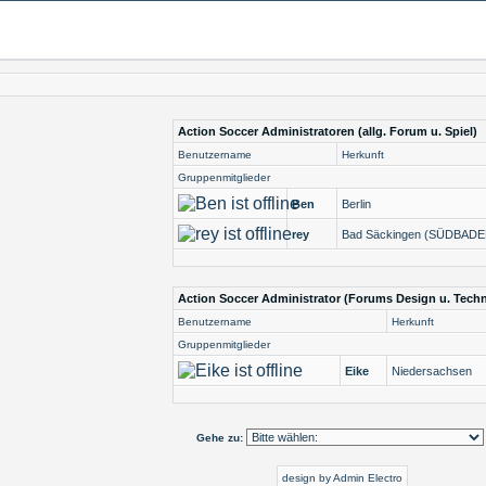
Action Soccer Administratoren (allg. Forum u. Spiel)
Benutzername
Herkunft
Gruppenmitglieder
Ben
Berlin
rey
Bad Säckingen (SÜDBADE
Action Soccer Administrator (Forums Design u. Techn
Benutzername
Herkunft
Gruppenmitglieder
Eike
Niedersachsen
Gehe zu:
design by Admin Electro