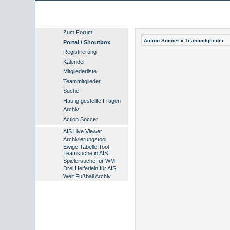
Zum Forum
Action Soccer
» Teammitglieder
Portal / Shoutbox
Registrierung
Kalender
Mitgliederliste
Teammitglieder
Suche
Häufig gestellte Fragen
Archiv
Action Soccer
AIS Live Viewer
Archivierungstool
Ewige Tabelle Tool
Teamsuche in AIS
Spielersuche für WM
Drei Helferlein für AIS
Welt Fußball Archiv