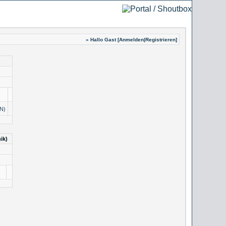
» Hallo Gast [
Anmelden
|
Registrieren
]
N)
ik)