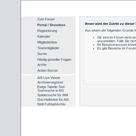
Zum Forum
Ihnen wird der Zutritt zu dieser 
Portal / Shoutbox
Aus einem der folgenden Gründe feh
Registrierung
Kalender
Sie sind im Forum nicht a
anzumelden.
Falls Sie nich
Mitgliederliste
Ihr Benutzeraccount könnt
Teammitglieder
Es gibt Bereiche im Forum
Suche
Häufig gestellte Fragen
Archiv
Action Soccer
AIS Live Viewer
Archivierungstool
Ewige Tabelle Tool
Teamsuche in AIS
Spielersuche für WM
Drei Helferlein für AIS
Welt Fußball Archiv