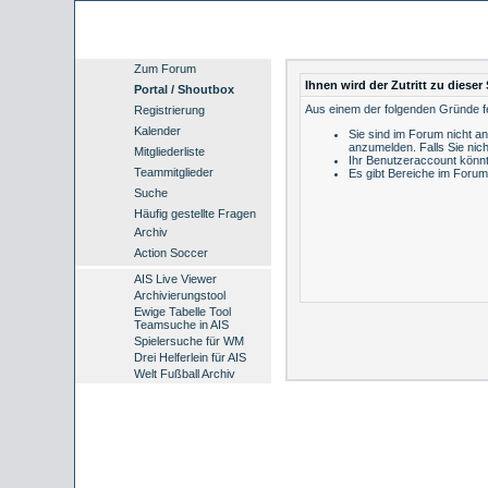
Zum Forum
Ihnen wird der Zutritt zu dieser 
Portal / Shoutbox
Aus einem der folgenden Gründe feh
Registrierung
Kalender
Sie sind im Forum nicht a
anzumelden.
Falls Sie nich
Mitgliederliste
Ihr Benutzeraccount könnt
Teammitglieder
Es gibt Bereiche im Forum
Suche
Häufig gestellte Fragen
Archiv
Action Soccer
AIS Live Viewer
Archivierungstool
Ewige Tabelle Tool
Teamsuche in AIS
Spielersuche für WM
Drei Helferlein für AIS
Welt Fußball Archiv