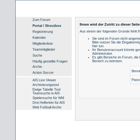
Zum Forum
Ihnen wird der Zutritt zu dieser Seit
Portal / Shoutbox
Aus einem der folgenden Gründe fehlt Ih
Registrierung
Kalender
Sie sind im Forum nicht angeme
Bitte nutzen Sie die Eingabemög
Mitgliederliste
hier tun
.
Teammitglieder
Ihr Benutzeraccount könnte ges
Administrator.
Suche
Es gibt Bereiche im Forum, die
Bereich zu betreten.
Häufig gestellte Fragen
Archiv
Benu
Action Soccer
Pass
AIS Live Viewer
Archivierungstool
Ewige Tabelle Tool
Teamsuche in AIS
Spielersuche für WM
Drei Helferlein für AIS
Welt Fußball Archiv