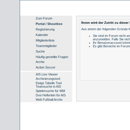
Zum Forum
Ihnen wird der Zutritt zu dieser 
Portal / Shoutbox
Aus einem der folgenden Gründe feh
Registrierung
Kalender
Sie sind im Forum nicht a
anzumelden.
Falls Sie nich
Mitgliederliste
Ihr Benutzeraccount könnt
Teammitglieder
Es gibt Bereiche im Forum
Suche
Häufig gestellte Fragen
Archiv
Action Soccer
AIS Live Viewer
Archivierungstool
Ewige Tabelle Tool
Teamsuche in AIS
Spielersuche für WM
Drei Helferlein für AIS
Welt Fußball Archiv