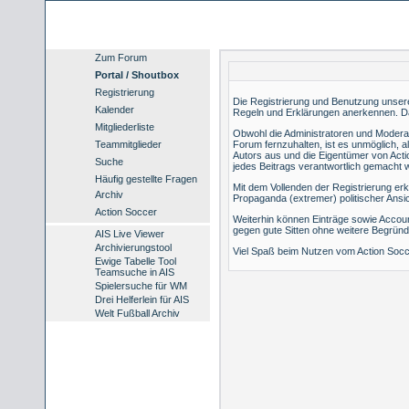
Zum Forum
Portal / Shoutbox
Registrierung
Die Registrierung und Benutzung unserer 
Kalender
Regeln und Erklärungen anerkennen. Da
Mitgliederliste
Obwohl die Administratoren und Modera
Teammitglieder
Forum fernzuhalten, ist es unmöglich, a
Autors aus und die Eigentümer von Acti
Suche
jedes Beitrags verantwortlich gemacht 
Häufig gestellte Fragen
Mit dem Vollenden der Registrierung erk
Archiv
Propaganda (extremer) politischer Ans
Action Soccer
Weiterhin können Einträge sowie Accou
gegen gute Sitten ohne weitere Begründ
AIS Live Viewer
Archivierungstool
Viel Spaß beim Nutzen vom Action Socc
Ewige Tabelle Tool
Teamsuche in AIS
Spielersuche für WM
Drei Helferlein für AIS
Welt Fußball Archiv