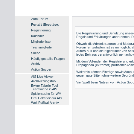
Zum Forum
Portal / Shoutbox
Registrierung
Die Registrierung und Benutzung unserer 
Kalender
Regeln und Erklärungen anerkennen. Da
Mitgliederliste
Obwohl die Administratoren und Modera
Teammitglieder
Forum fernzuhalten, ist es unmöglich, a
Autors aus und die Eigentümer von Acti
Suche
jedes Beitrags verantwortlich gemacht 
Häufig gestellte Fragen
Mit dem Vollenden der Registrierung erk
Archiv
Propaganda (extremer) politischer Ans
Action Soccer
Weiterhin können Einträge sowie Accou
gegen gute Sitten ohne weitere Begründ
AIS Live Viewer
Archivierungstool
Viel Spaß beim Nutzen vom Action Socc
Ewige Tabelle Tool
Teamsuche in AIS
Spielersuche für WM
Drei Helferlein für AIS
Welt Fußball Archiv