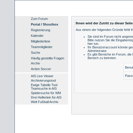
Zum Forum
Ihnen wird der Zutritt zu dieser Seit
Portal / Shoutbox
Aus einem der folgenden Gründe fehlt Ih
Registrierung
Kalender
Sie sind im Forum nicht angeme
Bitte nutzen Sie die Eingabemög
Mitgliederliste
hier tun
.
Teammitglieder
Ihr Benutzeraccount könnte ges
Administrator.
Suche
Es gibt Bereiche im Forum, die
Bereich zu betreten.
Häufig gestellte Fragen
Archiv
Benu
Action Soccer
Pass
AIS Live Viewer
Archivierungstool
Ewige Tabelle Tool
Teamsuche in AIS
Spielersuche für WM
Drei Helferlein für AIS
Welt Fußball Archiv