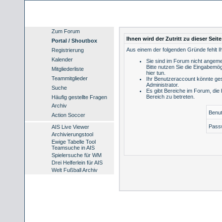
Zum Forum
Ihnen wird der Zutritt zu dieser Seit
Portal / Shoutbox
Aus einem der folgenden Gründe fehlt Ih
Registrierung
Kalender
Sie sind im Forum nicht angeme
Bitte nutzen Sie die Eingabemög
Mitgliederliste
hier tun
.
Teammitglieder
Ihr Benutzeraccount könnte ges
Administrator.
Suche
Es gibt Bereiche im Forum, die
Bereich zu betreten.
Häufig gestellte Fragen
Archiv
Benu
Action Soccer
Pass
AIS Live Viewer
Archivierungstool
Ewige Tabelle Tool
Teamsuche in AIS
Spielersuche für WM
Drei Helferlein für AIS
Welt Fußball Archiv