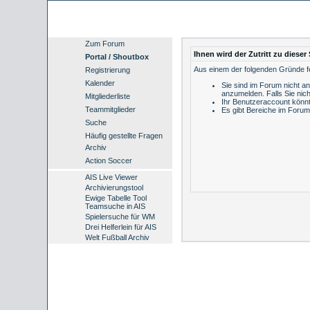
Zum Forum
Ihnen wird der Zutritt zu dieser 
Portal / Shoutbox
Aus einem der folgenden Gründe feh
Registrierung
Kalender
Sie sind im Forum nicht a
anzumelden.
Falls Sie nich
Mitgliederliste
Ihr Benutzeraccount könnt
Teammitglieder
Es gibt Bereiche im Forum
Suche
Häufig gestellte Fragen
Archiv
Action Soccer
AIS Live Viewer
Archivierungstool
Ewige Tabelle Tool
Teamsuche in AIS
Spielersuche für WM
Drei Helferlein für AIS
Welt Fußball Archiv