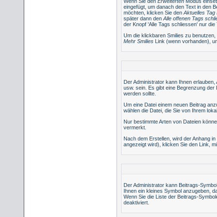
Wenn Sie den
Erweiterten
Modus einset
eingefügt, um danach den Text in den B
möchten, klicken Sie den
Aktuelles Tag
später dann den
Alle offenen Tags schl
der Knopf 'Alle Tags schliessen' nur die
Um die klickbaren Smilies zu benutzen, 
Mehr Smilies
Link (wenn vorhanden), um 
Der Administrator kann Ihnen erlauben, 
usw. sein. Es gibt eine Begrenzung der 
werden sollte.
Um eine Datei einem neuen Beitrag anzuf
wählen die Datei, die Sie von Ihrem lok
Nur bestimmte Arten von Dateien können
vermerkt.
Nach dem Erstellen, wird der Anhang in
angezeigt wird), klicken Sie den Link, 
Der Administrator kann Beitrags-Symbol
Ihnen ein kleines Symbol anzugeben, das
Wenn Sie die Liste der Beitrags-Symbole
deaktiviert.