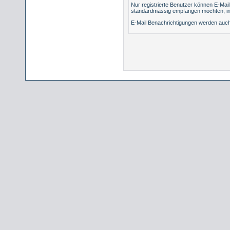
Nur registrierte Benutzer können E-Mai
standardmässig empfangen möchten, in
E-Mail Benachrichtigungen werden auc