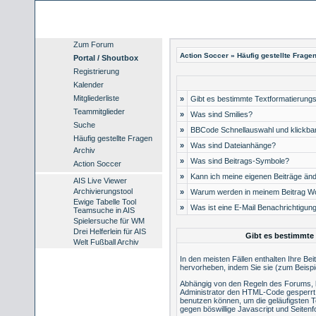
Zum Forum
Action Soccer
»
Häufig gestellte Frage
Portal / Shoutbox
Registrierung
Kalender
Mitgliederliste
»
Gibt es bestimmte Textformatierungs
Teammitglieder
»
Was sind Smilies?
Suche
»
BBCode Schnellauswahl und klickbar
Häufig gestellte Fragen
»
Was sind Dateianhänge?
Archiv
»
Was sind Beitrags-Symbole?
Action Soccer
»
Kann ich meine eigenen Beiträge än
AIS Live Viewer
Archivierungstool
»
Warum werden in meinem Beitrag Wo
Ewige Tabelle Tool
»
Was ist eine E-Mail Benachrichtigun
Teamsuche in AIS
Spielersuche für WM
Drei Helferlein für AIS
Gibt es bestimmte 
Welt Fußball Archiv
In den meisten Fällen enthalten Ihre Be
hervorheben, indem Sie sie (zum Beispie
Abhängig von den Regeln des Forums, 
Administrator den HTML-Code gesperrt 
benutzen können, um die geläufigsten T
gegen böswillige Javascript und Seiten