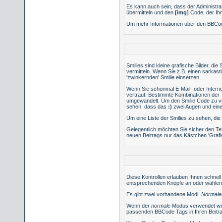
Es kann auch sein, dass der Administra
übermitteln und den
[img]
Code, der Ihne
Um mehr Informationen über den BBCode
Smilies sind kleine grafische Bilder, di
vermitteln. Wenn Sie z.B. einen sarkas
'zwinkernden' Smilie einsetzen.
Wenn Sie schonmal E-Mail- oder Interne
vertraut. Bestimmte Kombinationen der
umgewandelt. Um den Smilie Code zu ve
sehen, dass das
:)
zwei Augen und einen
Um eine Liste der Smilies zu sehen, di
Gelegentlich möchten Sie sicher den Te
neuen Beitrags nur das Kästchen 'Grafi
Diese Kontrollen erlauben Ihnen schnell
entsprechenden Knöpfe an oder wählen 
Es gibt zwei vorhandene Modi:
Normale
Wenn der
normale
Modus verwendet wird,
passenden BBCode Tags in Ihren Beitra