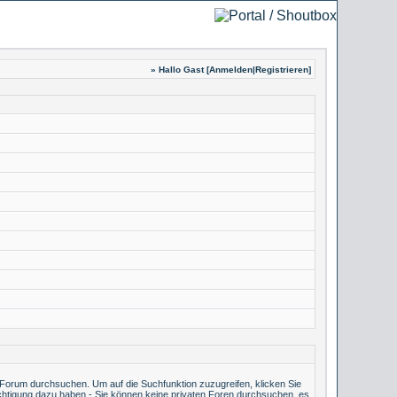
» Hallo Gast [
Anmelden
|
Registrieren
]
Forum durchsuchen. Um auf die Suchfunktion zuzugreifen, klicken Sie
echtigung dazu haben - Sie können keine privaten Foren durchsuchen, es