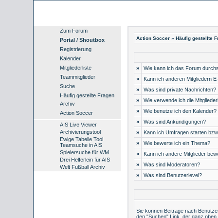
Zum Forum
Action Soccer
»
Häufig gestellte 
Portal / Shoutbox
Registrierung
Kalender
Mitgliederliste
»
Wie kann ich das Forum durch
Teammitglieder
»
Kann ich anderen Mitgliedern E
Suche
»
Was sind private Nachrichten?
Häufig gestellte Fragen
»
Wie verwende ich die Mitglieder
Archiv
»
Wie benutze ich den Kalender?
Action Soccer
»
Was sind Ankündigungen?
AIS Live Viewer
Archivierungstool
»
Kann ich Umfragen starten bzw
Ewige Tabelle Tool
»
Wie bewerte ich ein Thema?
Teamsuche in AIS
Spielersuche für WM
»
Kann ich andere Mitglieder bew
Drei Helferlein für AIS
»
Was sind Moderatoren?
Welt Fußball Archiv
»
Was sind Benutzerlevel?
Sie können Beiträge nach Benutzer
den "Suchen" Link, der ganz oben 