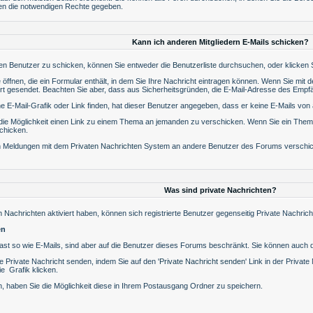
hnen die notwendigen Rechte gegeben.
Kann ich anderen Mitgliedern E-Mails schicken?
ren Benutzer zu schicken, können Sie entweder die
Benutzerliste
durchsuchen, oder klicken 
 öffnen, die ein Formular enthält, in dem Sie Ihre Nachricht eintragen können. Wenn Sie mit de
rt gesendet. Beachten Sie aber, dass aus Sicherheitsgründen, die E-Mail-Adresse des Empfän
ine E-Mail-Grafik oder Link finden, hat dieser Benutzer angegeben, dass er keine E-Mails vo
t die Möglichkeit einen Link zu einem Thema an jemanden zu verschicken. Wenn Sie ein Them
chicken.
ch Meldungen mit dem
Privaten Nachrichten
System an andere Benutzer des Forums verschicke
Was sind private Nachrichten?
n Nachrichten
aktiviert haben, können sich registrierte Benutzer gegenseitig Private Nachric
en
 fast so wie E-Mails, sind aber auf die Benutzer dieses Forums beschränkt. Sie können auch 
 Private Nachricht senden, indem Sie auf den '
Private Nachricht senden
' Link in der Privat
ie
Grafik klicken.
, haben Sie die Möglichkeit diese in Ihrem Postausgang Ordner zu speichern.