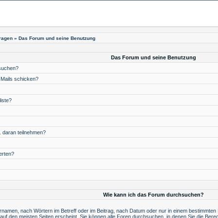
Fragen
» Das Forum und seine Benutzung
Das Forum und seine Benutzung
suchen?
-Mails schicken?
liste?
. daran teilnehmen?
erten?
Wie kann ich das Forum durchsuchen?
namen, nach Wörtern im Betreff oder im Beitrag, nach Datum oder nur in einem bestimmten 
auf den meisten Seiten erscheint. Sie können alle Foren durchsuchen, in denen Sie die Ber