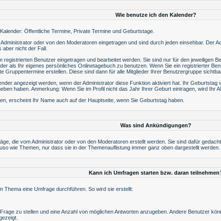
Wie benutze ich den Kalender?
Kalender
: Öffentliche Termine, Private Termine und Geburtstage.
dministrator oder von den Moderatoren eingetragen und sind durch jeden einsehbar. Der Ad
 aber nicht der Fall.
registrierten Benutzer eingetragen und bearbeitet werden. Sie sind nur für den jeweiligen Be
der als Ihr eigenes persönliches Onlinetagebuch zu benutzen. Wenn Sie ein registrierter Be
Gruppentermine erstellen. Diese sind dann für alle Mitglieder Ihrer Benutzergruppe sichtba
der angezeigt werden, wenn der Administrator diese Funktion aktiviert hat. Ihr Geburtstag
eben haben. Anmerkung: Wenn Sie im Profil nicht das Jahr Ihrer Geburt eintragen, wird Ihr Al
en, erscheint Ihr Name auch auf der
Hauptseite
, wenn Sie Geburtstag haben.
Was sind Ankündigungen?
räge, die vom Administrator oder von den Moderatoren erstellt werden. Sie sind dafür gedach
uso wie Themen, nur dass sie in der Themenauflistung immer ganz oben dargestellt werden.
Kann ich Umfragen starten bzw. daran teilnehmen
 Thema eine Umfrage durchführen. So wird sie erstellt:
e Frage zu stellen und eine Anzahl von möglichen Antworten anzugeben. Andere Benutzer kön
ezeigt.