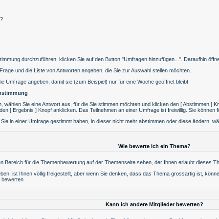
e?
mmung durchzuführen, klicken Sie auf den Button "Umfragen hinzufügen...". Daraufhin öffnet
Frage und die Liste von Antworten angeben, die Sie zur Auswahl stellen möchten.
die Umfrage angeben, damit sie (zum Beispiel) nur für eine Woche geöffnet bleibt.
Abstimmung
 wählen Sie eine Antwort aus, für die Sie stimmen möchten und klicken den [ Abstimmen ] Kno
n [ Ergebnis ] Knopf anklicken. Das Teilnehmen an einer Umfrage ist freiwillig. Sie könne
Sie in einer Umfrage gestimmt haben, in dieser nicht mehr abstimmen oder diese ändern, wähl
Wie bewerte ich ein Thema?
n Bereich für die Themenbewertung auf der Themenseite sehen, der Ihnen erlaubt dieses Th
n, ist Ihnen völlig freigestellt, aber wenn Sie denken, dass das Thema grossartig ist, kön
t bewerten.
Kann ich andere Mitglieder bewerten?