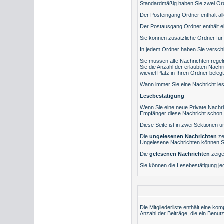
Standardmäßig haben Sie zwei Ord
Der Posteingang Ordner enthält al
Der Postausgang Ordner enthält ei
Sie können zusätzliche Ordner für 
In jedem Ordner haben Sie verschi
Sie müssen alte Nachrichten regel
Sie die Anzahl der erlaubten Nachr
wieviel Platz in Ihren Ordner belegt 
Wann immer Sie eine Nachricht les
Lesebestätigung
Wenn Sie eine neue Private Nachri
Empfänger diese Nachricht schon g
Diese Seite ist in zwei Sektionen 
Die
ungelesenen Nachrichten
ze
Ungelesene Nachrichten können Sie 
Die
gelesenen Nachrichten
zeige
Sie können die Lesebestätigung je
Die
Mitgliederliste
enthält eine kom
Anzahl der Beiträge, die ein Benutze