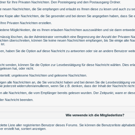
ner für Ihre Privaten Nachrichten. Den Posteingang und den Postausgang Ordner.
le neuen Nachrichten, die Sie empfangen und erlaubt es Ihnen diese zu lesen und auch zu s
ne Kopie aller Nachrichten, die Sie gesendet und bei denen Sie angegeben haben, dass Sie 
Ihre Privaten Nachrichten erstellen.
edene Möglichkeiten, die es Ihnen erlauben Nachrichten auszuwählen und sie dann entweder
mässig löschen, da der Administrator vermutlich eine Begrenzung der Anzahl der Privaten Nac
ichten überschreiten, können Sie keine neuen Nachrichten empfangen, bis Sie einige alte Nac
ist.
en, haben Sie die Option auf diese Nachricht zu antworten oder sie an andere Benutzer weite
cht senden, können Sie die Option zur Lesebestätigung für diese Nachricht wählen. Dies erl
elesen hat, oder nicht.
unterteilt: ungelesene Nachrichten und gelesene Nachrichten.
igen alle Nachrichten an, die Sie verschickt haben und bei denen Sie die Lesebestätigung ve
jederzeit widerrufen/annullieren, wenn Sie z.B. denken, dass der Inhalt der Nachricht nicht 
n alle Nachrichten, die vom Empfänger bereits gelesen wurden. Der Zeitpunkt, wann er dies
der Nachricht beenden.
Wie verwende ich die Mitgliederliste?
plette Liste aller registrierten Benutzer dieses Forums. Sie können die Benutzerliste alph
r erstellt hat, sortiert anzeigen.