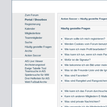
Zum Forum
Action Soccer
» Häufig gestellte Frage
Portal / Shoutbox
Registrierung
Häufig gestellte Fragen
Kalender
Mitgliederliste
Teammitglieder
»
Warum sollte ich mich registrieren?
Suche
»
Werden Cookies vom Forum benutz
Häufig gestellte Fragen
»
Wie kann ich mein Profil bearbeiten?
Archiv
»
Was kann ich tun, wenn ich mein P
Action Soccer
»
Wofür ist die Signatur?
AIS Live Viewer
Archivierungstool
»
Wie bekomme ich ein Bild unter me
Ewige Tabelle Tool
»
Was ist die Freunde-Liste und die Ign
Teamsuche in AIS
Spielersuche für WM
»
Was sind Favoriten?
Drei Helferlein für AIS
»
Was sind Rangtitel und Rangzeiche
Welt Fußball Archiv
»
Wie kann ich das Forum durchsuch
»
Kann ich anderen Mitgliedern E-Mail
»
Was sind private Nachrichten?
»
Wie verwende ich die Mitgliederliste?