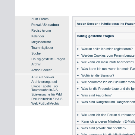
Zum Forum
Action Soccer
» Häufig gestellte Frage
Portal / Shoutbox
Registrierung
Häufig gestellte Fragen
Kalender
Mitgliederliste
Teammitglieder
»
Warum sollte ich mich registrieren?
Suche
»
Werden Cookies vom Forum benutz
Häufig gestellte Fragen
»
Wie kann ich mein Profil bearbeiten?
Archiv
»
Was kann ich tun, wenn ich mein P
Action Soccer
»
Wofür ist die Signatur?
AIS Live Viewer
Archivierungstool
»
Wie bekomme ich ein Bild unter me
Ewige Tabelle Tool
»
Was ist die Freunde-Liste und die Ign
Teamsuche in AIS
Spielersuche für WM
»
Was sind Favoriten?
Drei Helferlein für AIS
»
Was sind Rangtitel und Rangzeiche
Welt Fußball Archiv
»
Wie kann ich das Forum durchsuch
»
Kann ich anderen Mitgliedern E-Mail
»
Was sind private Nachrichten?
»
Wie verwende ich die Mitgliederliste?