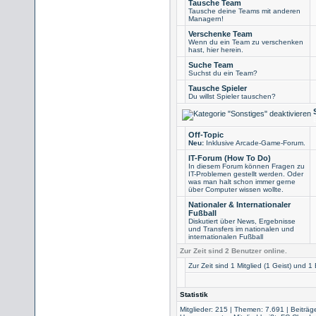
Tausche Team
Tausche deine Teams mit anderen
Managern!
Verschenke Team
Wenn du ein Team zu verschenken
hast, hier herein.
Suche Team
Suchst du ein Team?
Tausche Spieler
Du willst Spieler tauschen?
Off-Topic
Neu:
Inklusive Arcade-Game-Forum.
IT-Forum (How To Do)
In diesem Forum können Fragen zu
IT-Problemen gestellt werden. Oder
was man halt schon immer gerne
über Computer wissen wollte.
Nationaler & Internationaler
Fußball
Diskutiert über News, Ergebnisse
und Transfers im nationalen und
internationalen Fußball
Zur Zeit sind 2 Benutzer online.
Zur Zeit sind 1 Mitglied (1 Geist) und
Statistik
Mitglieder: 215 | Themen: 7.691 | Beiträg