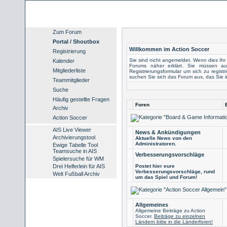
Zum Forum
Portal / Shoutbox
Willkommen im Action Soccer
Registrierung
Sie sind nicht angemeldet. Wenn dies Ihr e
Kalender
Forums näher erklärt. Sie müssen au
Mitgliederliste
Registrierungsformular
um sich zu registr
suchen Sie sich das Forum aus, das Sie int
Teammitglieder
Suche
Häufig gestellte Fragen
Foren
Archiv
Action Soccer
AIS Live Viewer
News & Ankündigungen
Archivierungstool
Aktuelle News von den
Administratoren.
Ewige Tabelle Tool
Teamsuche in AIS
Verbesserungsvorschläge
Spielersuche für WM
Drei Helferlein für AIS
Postet hier eure
Verbesserungsvorschläge, rund
Welt Fußball Archiv
um das Spiel und Forum!
Allgemeines
Allgemeine Beiträge zu Action
Soccer.
Beiträge zu einzelnen
Ländern bitte in die Länderforen!