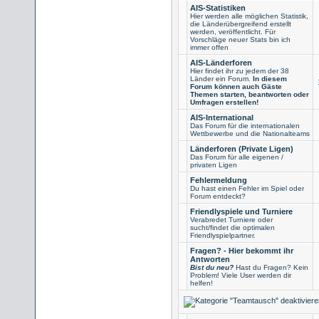
AIS-Statistiken
Hier werden alle möglichen Statistik,
die Länderübergreifend erstellt
werden, veröffentlicht. Für
Vorschläge neuer Stats bin ich
immer offen
AIS-Länderforen
Hier findet ihr zu jedem der 38
Länder ein Forum.
In diesem
Forum können auch Gäste
Themen starten, beantworten oder
Umfragen erstellen!
AIS-International
Das Forum für die internationalen
Wettbewerbe und die Nationalteams
Länderforen (Private Ligen)
Das Forum für alle eigenen /
privaten Ligen
Fehlermeldung
Du hast einen Fehler im Spiel oder
Forum entdeckt?
Friendlyspiele und Turniere
Verabredet Turniere oder
sucht/findet die optimalen
Friendlyspielpartner.
Fragen? - Hier bekommt ihr
Antworten
Bist du neu?
Hast du Fragen? Kein
Problem! Viele User werden dir
helfen!