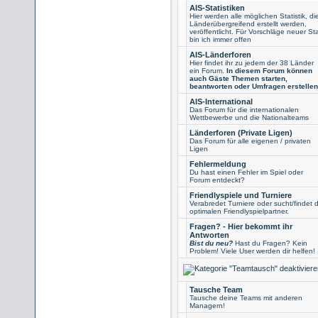
AIS-Statistiken
Hier werden alle möglichen Statistik, di
Länderübergreifend erstellt werden,
veröffentlicht. Für Vorschläge neuer St
bin ich immer offen
AIS-Länderforen
Hier findet ihr zu jedem der 38 Länder
ein Forum.
In diesem Forum können
auch Gäste Themen starten,
beantworten oder Umfragen erstellen
AIS-International
Das Forum für die internationalen
Wettbewerbe und die Nationalteams
Länderforen (Private Ligen)
Das Forum für alle eigenen / privaten
Ligen
Fehlermeldung
Du hast einen Fehler im Spiel oder
Forum entdeckt?
Friendlyspiele und Turniere
Verabredet Turniere oder sucht/findet d
optimalen Friendlyspielpartner.
Fragen? - Hier bekommt ihr
Antworten
Bist du neu?
Hast du Fragen? Kein
Problem! Viele User werden dir helfen!
Tausche Team
Tausche deine Teams mit anderen
Managern!