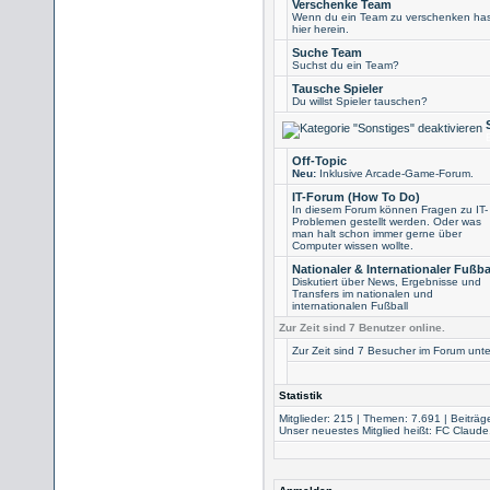
Verschenke Team
Wenn du ein Team zu verschenken has
hier herein.
Suche Team
Suchst du ein Team?
Tausche Spieler
Du willst Spieler tauschen?
Off-Topic
Neu:
Inklusive Arcade-Game-Forum.
IT-Forum (How To Do)
In diesem Forum können Fragen zu IT-
Problemen gestellt werden. Oder was
man halt schon immer gerne über
Computer wissen wollte.
Nationaler & Internationaler Fußba
Diskutiert über News, Ergebnisse und
Transfers im nationalen und
internationalen Fußball
Zur Zeit sind 7 Benutzer online.
Zur Zeit sind 7 Besucher im Forum unt
Statistik
Mitglieder: 215 | Themen: 7.691 | Beiträg
Unser neuestes Mitglied heißt:
FC Claude