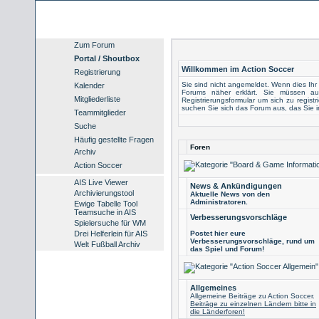
Zum Forum
Portal / Shoutbox
Willkommen im Action Soccer
Registrierung
Sie sind nicht angemeldet. Wenn dies Ihr e
Kalender
Forums näher erklärt. Sie müssen au
Mitgliederliste
Registrierungsformular
um sich zu registr
suchen Sie sich das Forum aus, das Sie int
Teammitglieder
Suche
Häufig gestellte Fragen
Foren
Archiv
Action Soccer
AIS Live Viewer
News & Ankündigungen
Archivierungstool
Aktuelle News von den
Administratoren.
Ewige Tabelle Tool
Teamsuche in AIS
Verbesserungsvorschläge
Spielersuche für WM
Drei Helferlein für AIS
Postet hier eure
Verbesserungsvorschläge, rund um
Welt Fußball Archiv
das Spiel und Forum!
Allgemeines
Allgemeine Beiträge zu Action Soccer.
Beiträge zu einzelnen Ländern bitte in
die Länderforen!