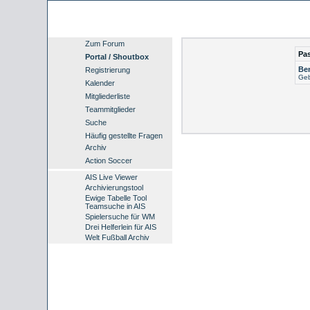
Zum Forum
Pa
Portal / Shoutbox
Be
Registrierung
Geb
Kalender
Mitgliederliste
Teammitglieder
Suche
Häufig gestellte Fragen
Archiv
Action Soccer
AIS Live Viewer
Archivierungstool
Ewige Tabelle Tool
Teamsuche in AIS
Spielersuche für WM
Drei Helferlein für AIS
Welt Fußball Archiv