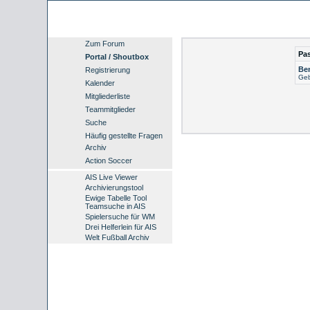
Zum Forum
Pa
Portal / Shoutbox
Be
Registrierung
Geb
Kalender
Mitgliederliste
Teammitglieder
Suche
Häufig gestellte Fragen
Archiv
Action Soccer
AIS Live Viewer
Archivierungstool
Ewige Tabelle Tool
Teamsuche in AIS
Spielersuche für WM
Drei Helferlein für AIS
Welt Fußball Archiv