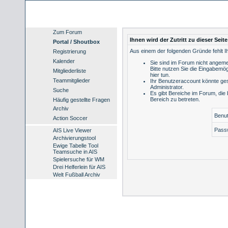
Zum Forum
Ihnen wird der Zutritt zu dieser Seit
Portal / Shoutbox
Aus einem der folgenden Gründe fehlt Ih
Registrierung
Kalender
Sie sind im Forum nicht angeme
Bitte nutzen Sie die Eingabemög
Mitgliederliste
hier tun
.
Teammitglieder
Ihr Benutzeraccount könnte ges
Administrator.
Suche
Es gibt Bereiche im Forum, die
Bereich zu betreten.
Häufig gestellte Fragen
Archiv
Benu
Action Soccer
Pass
AIS Live Viewer
Archivierungstool
Ewige Tabelle Tool
Teamsuche in AIS
Spielersuche für WM
Drei Helferlein für AIS
Welt Fußball Archiv